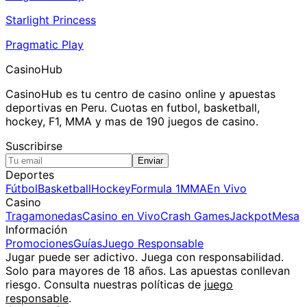
Starlight Princess
Pragmatic Play
CasinoHub
CasinoHub es tu centro de casino online y apuestas
deportivas en Peru. Cuotas en futbol, basketball,
hockey, F1, MMA y mas de 190 juegos de casino.
Suscribirse
Enviar
Deportes
Fútbol
Basketball
Hockey
Formula 1
MMA
En Vivo
Casino
Tragamonedas
Casino en Vivo
Crash Games
Jackpot
Mesa
Información
Promociones
Guías
Juego Responsable
Jugar puede ser adictivo. Juega con responsabilidad.
Solo para mayores de 18 años. Las apuestas conllevan
riesgo. Consulta nuestras políticas de
juego
responsable
.