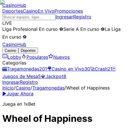
CasinoHub
Deportes
Casino
En Vivo
Promociones
Ingresar
Registro
LIVE
Liga Profesional
En curso
⚽
Serie A
En curso
⚽
La Liga
En curso
⚽
CasinoHub
Casino
Deportes
Lobby
Populares
Nuevos
Categorías
🎰
Tragamonedas
201
🎥
Casino en Vivo
30
🚀
Crash
21
🃏
Juegos de Mesa
5
💎
Jackpot
8
Ingresar
Registro
Inicio
/
Casino
/
Tragamonedas
/
Wheel of Happiness
▶
Jugar Ahora
Juega en
1xBet
Wheel of Happiness