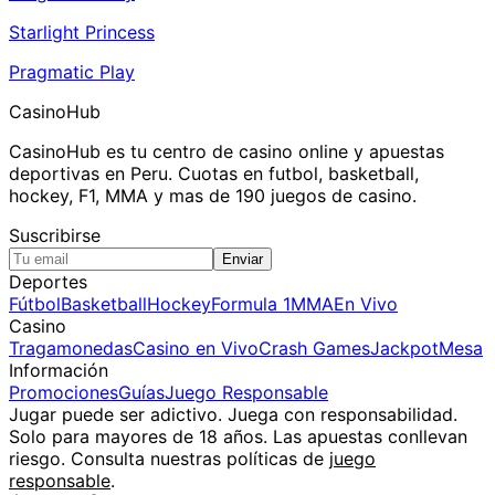
Starlight Princess
Pragmatic Play
CasinoHub
CasinoHub es tu centro de casino online y apuestas
deportivas en Peru. Cuotas en futbol, basketball,
hockey, F1, MMA y mas de 190 juegos de casino.
Suscribirse
Enviar
Deportes
Fútbol
Basketball
Hockey
Formula 1
MMA
En Vivo
Casino
Tragamonedas
Casino en Vivo
Crash Games
Jackpot
Mesa
Información
Promociones
Guías
Juego Responsable
Jugar puede ser adictivo. Juega con responsabilidad.
Solo para mayores de 18 años. Las apuestas conllevan
riesgo. Consulta nuestras políticas de
juego
responsable
.