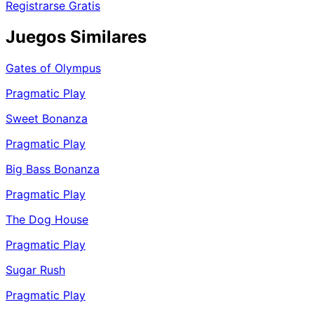
Registrarse Gratis
Juegos Similares
Gates of Olympus
Pragmatic Play
Sweet Bonanza
Pragmatic Play
Big Bass Bonanza
Pragmatic Play
The Dog House
Pragmatic Play
Sugar Rush
Pragmatic Play