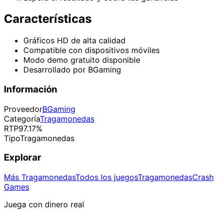
Características
Gráficos HD de alta calidad
Compatible con dispositivos móviles
Modo demo gratuito disponible
Desarrollado por
BGaming
Información
Proveedor
BGaming
Categoría
Tragamonedas
RTP
97.17
%
Tipo
Tragamonedas
Explorar
Más
Tragamonedas
Todos los juegos
Tragamonedas
Crash
Games
Juega con dinero real