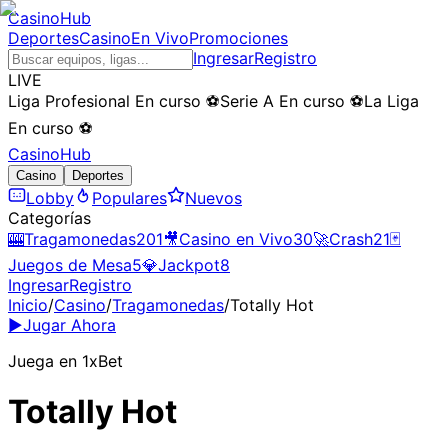
CasinoHub
Deportes
Casino
En Vivo
Promociones
Ingresar
Registro
LIVE
Liga Profesional
En curso
⚽
Serie A
En curso
⚽
La Liga
En curso
⚽
CasinoHub
Casino
Deportes
Lobby
Populares
Nuevos
Categorías
🎰
Tragamonedas
201
🎥
Casino en Vivo
30
🚀
Crash
21
🃏
Juegos de Mesa
5
💎
Jackpot
8
Ingresar
Registro
Inicio
/
Casino
/
Tragamonedas
/
Totally Hot
▶
Jugar Ahora
Juega en
1xBet
Totally Hot