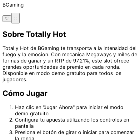
BGaming
♡
⛶
Sobre
Totally Hot
Totally Hot de BGaming te transporta a la intensidad del
fuego y la emocion. Con mecanica Megaways y miles de
formas de ganar y un RTP de 97.21%, este slot ofrece
grandes oportunidades de premio en cada ronda.
Disponible en modo demo gratuito para todos los
jugadores.
Cómo Jugar
Haz clic en "Jugar Ahora" para iniciar el modo
demo gratuito
Configura tu apuesta utilizando los controles en
pantalla
Presiona el botón de girar o iniciar para comenzar
la ronda