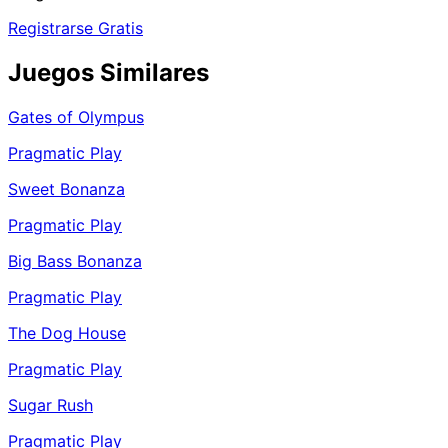
Registrarse Gratis
Juegos Similares
Gates of Olympus
Pragmatic Play
Sweet Bonanza
Pragmatic Play
Big Bass Bonanza
Pragmatic Play
The Dog House
Pragmatic Play
Sugar Rush
Pragmatic Play