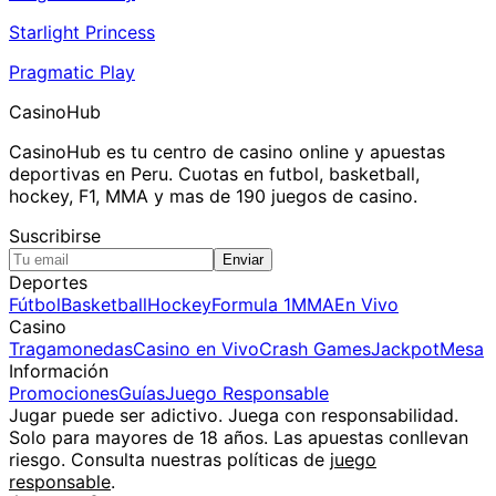
Starlight Princess
Pragmatic Play
CasinoHub
CasinoHub es tu centro de casino online y apuestas
deportivas en Peru. Cuotas en futbol, basketball,
hockey, F1, MMA y mas de 190 juegos de casino.
Suscribirse
Enviar
Deportes
Fútbol
Basketball
Hockey
Formula 1
MMA
En Vivo
Casino
Tragamonedas
Casino en Vivo
Crash Games
Jackpot
Mesa
Información
Promociones
Guías
Juego Responsable
Jugar puede ser adictivo. Juega con responsabilidad.
Solo para mayores de 18 años. Las apuestas conllevan
riesgo. Consulta nuestras políticas de
juego
responsable
.