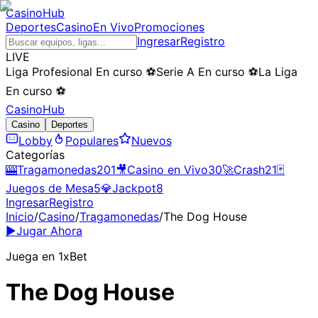
CasinoHub
Deportes
Casino
En Vivo
Promociones
Ingresar
Registro
LIVE
Liga Profesional
En curso
⚽
Serie A
En curso
⚽
La Liga
En curso
⚽
CasinoHub
Casino
Deportes
Lobby
Populares
Nuevos
Categorías
🎰
Tragamonedas
201
🎥
Casino en Vivo
30
🚀
Crash
21
🃏
Juegos de Mesa
5
💎
Jackpot
8
Ingresar
Registro
Inicio
/
Casino
/
Tragamonedas
/
The Dog House
▶
Jugar Ahora
Juega en
1xBet
The Dog House