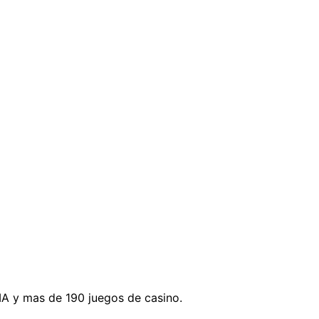
MA y mas de 190 juegos de casino.