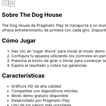
♡
⛶
Sobre
The Dog House
The Dog House de Pragmatic Play te transporta a un mund
ofrece entretenimiento de primera con cada giro. Dispon
Cómo Jugar
Haz clic en "Jugar Ahora" para iniciar el modo demo 
Configura tu apuesta utilizando los controles en pant
Presiona el botón de girar o iniciar para comenzar l
Espera el resultado y cobra tus ganancias
Características
Gráficos HD de alta calidad
Compatible con dispositivos móviles
Modo demo gratuito disponible
Desarrollado por
Pragmatic Play
Uno de los juegos más populares