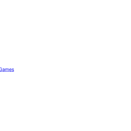
 Games