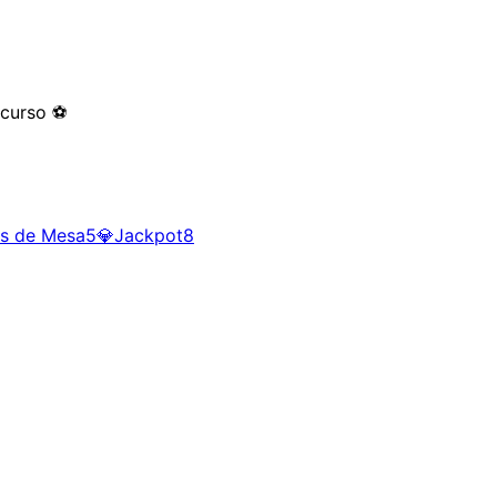
 curso
⚽
s de Mesa
5
💎
Jackpot
8