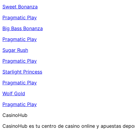
Sweet Bonanza
Pragmatic Play
Big Bass Bonanza
Pragmatic Play
Sugar Rush
Pragmatic Play
Starlight Princess
Pragmatic Play
Wolf Gold
Pragmatic Play
CasinoHub
CasinoHub es tu centro de casino online y apuestas depor