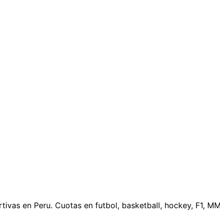
tivas en Peru. Cuotas en futbol, basketball, hockey, F1, M