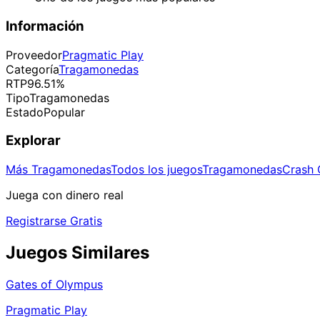
Información
Proveedor
Pragmatic Play
Categoría
Tragamonedas
RTP
96.51
%
Tipo
Tragamonedas
Estado
Popular
Explorar
Más
Tragamonedas
Todos los juegos
Tragamonedas
Crash
Juega con dinero real
Registrarse Gratis
Juegos Similares
Gates of Olympus
Pragmatic Play