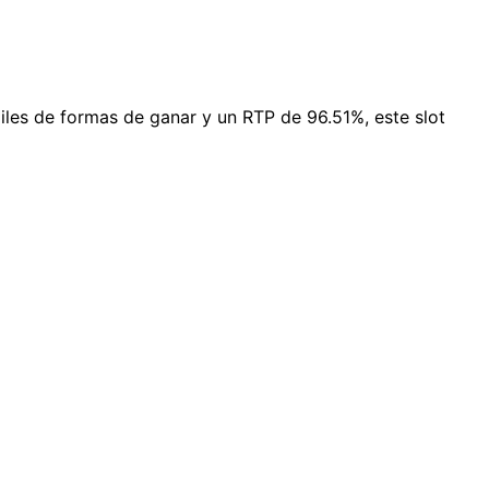
es de formas de ganar y un RTP de 96.51%, este slot