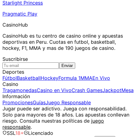
Starlight Princess
Pragmatic Play
CasinoHub
CasinoHub es tu centro de casino online y apuestas
deportivas en Peru. Cuotas en futbol, basketball,
hockey, F1, MMA y mas de 190 juegos de casino.
Suscribirse
Enviar
Deportes
Fútbol
Basketball
Hockey
Formula 1
MMA
En Vivo
Casino
Tragamonedas
Casino en Vivo
Crash Games
Jackpot
Mesa
Información
Promociones
Guías
Juego Responsable
Jugar puede ser adictivo. Juega con responsabilidad.
Solo para mayores de 18 años. Las apuestas conllevan
riesgo. Consulta nuestras políticas de
juego
responsable
.
SSL
18+
Licenciado