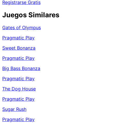
Registrarse Gratis
Juegos Similares
Gates of Olympus
Pragmatic Play
Sweet Bonanza
Pragmatic Play
Big Bass Bonanza
Pragmatic Play
The Dog House
Pragmatic Play
Sugar Rush
Pragmatic Play