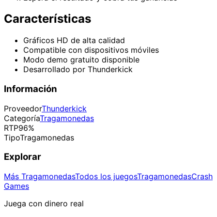
Características
Gráficos HD de alta calidad
Compatible con dispositivos móviles
Modo demo gratuito disponible
Desarrollado por
Thunderkick
Información
Proveedor
Thunderkick
Categoría
Tragamonedas
RTP
96
%
Tipo
Tragamonedas
Explorar
Más
Tragamonedas
Todos los juegos
Tragamonedas
Crash
Games
Juega con dinero real