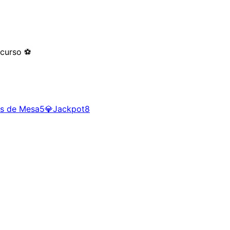
 curso
⚽
s de Mesa
5
💎
Jackpot
8