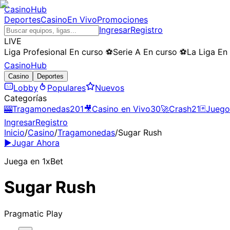
CasinoHub
Deportes
Casino
En Vivo
Promociones
Ingresar
Registro
LIVE
Liga Profesional
En curso
⚽
Serie A
En curso
⚽
La Liga
En
CasinoHub
Casino
Deportes
Lobby
Populares
Nuevos
Categorías
🎰
Tragamonedas
201
🎥
Casino en Vivo
30
🚀
Crash
21
🃏
Juego
Ingresar
Registro
Inicio
/
Casino
/
Tragamonedas
/
Sugar Rush
▶
Jugar Ahora
Juega en
1xBet
Sugar Rush
Pragmatic Play