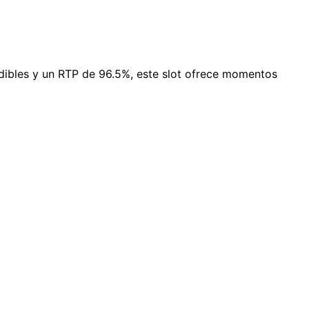
ndibles y un RTP de 96.5%, este slot ofrece momentos