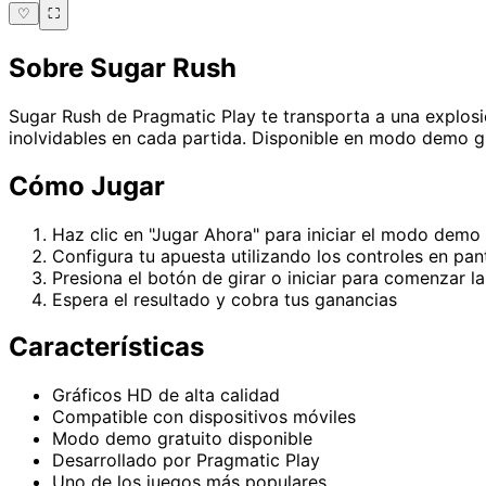
♡
⛶
Sobre
Sugar Rush
Sugar Rush de Pragmatic Play te transporta a una explos
inolvidables en cada partida. Disponible en modo demo gr
Cómo Jugar
Haz clic en "Jugar Ahora" para iniciar el modo demo 
Configura tu apuesta utilizando los controles en pant
Presiona el botón de girar o iniciar para comenzar l
Espera el resultado y cobra tus ganancias
Características
Gráficos HD de alta calidad
Compatible con dispositivos móviles
Modo demo gratuito disponible
Desarrollado por
Pragmatic Play
Uno de los juegos más populares