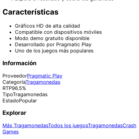
Características
Gráficos HD de alta calidad
Compatible con dispositivos móviles
Modo demo gratuito disponible
Desarrollado por
Pragmatic Play
Uno de los juegos más populares
Información
Proveedor
Pragmatic Play
Categoría
Tragamonedas
RTP
96.5
%
Tipo
Tragamonedas
Estado
Popular
Explorar
Más
Tragamonedas
Todos los juegos
Tragamonedas
Crash
Games