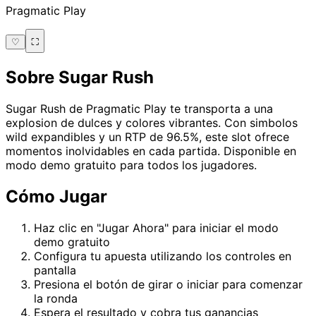
Pragmatic Play
♡
⛶
Sobre
Sugar Rush
Sugar Rush de Pragmatic Play te transporta a una
explosion de dulces y colores vibrantes. Con simbolos
wild expandibles y un RTP de 96.5%, este slot ofrece
momentos inolvidables en cada partida. Disponible en
modo demo gratuito para todos los jugadores.
Cómo Jugar
Haz clic en "Jugar Ahora" para iniciar el modo
demo gratuito
Configura tu apuesta utilizando los controles en
pantalla
Presiona el botón de girar o iniciar para comenzar
la ronda
Espera el resultado y cobra tus ganancias