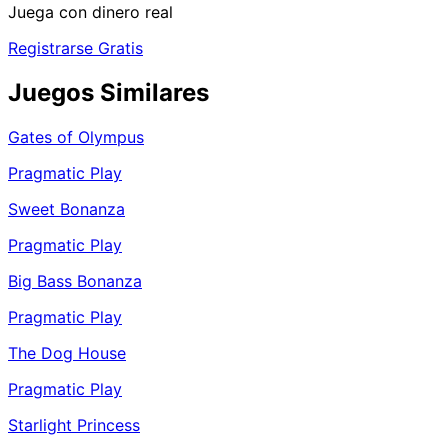
Juega con dinero real
Registrarse Gratis
Juegos Similares
Gates of Olympus
Pragmatic Play
Sweet Bonanza
Pragmatic Play
Big Bass Bonanza
Pragmatic Play
The Dog House
Pragmatic Play
Starlight Princess