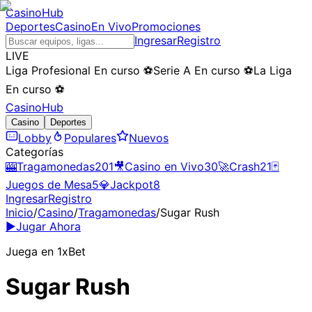
CasinoHub
Deportes
Casino
En Vivo
Promociones
Ingresar
Registro
LIVE
Liga Profesional
En curso
⚽
Serie A
En curso
⚽
La Liga
En curso
⚽
CasinoHub
Casino
Deportes
Lobby
Populares
Nuevos
Categorías
🎰
Tragamonedas
201
🎥
Casino en Vivo
30
🚀
Crash
21
🃏
Juegos de Mesa
5
💎
Jackpot
8
Ingresar
Registro
Inicio
/
Casino
/
Tragamonedas
/
Sugar Rush
▶
Jugar Ahora
Juega en
1xBet
Sugar Rush