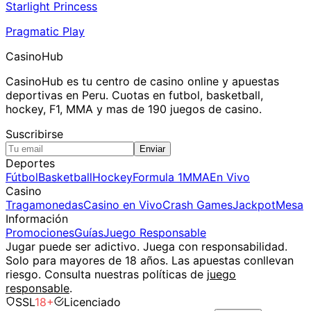
Starlight Princess
Pragmatic Play
CasinoHub
CasinoHub es tu centro de casino online y apuestas
deportivas en Peru. Cuotas en futbol, basketball,
hockey, F1, MMA y mas de 190 juegos de casino.
Suscribirse
Enviar
Deportes
Fútbol
Basketball
Hockey
Formula 1
MMA
En Vivo
Casino
Tragamonedas
Casino en Vivo
Crash Games
Jackpot
Mesa
Información
Promociones
Guías
Juego Responsable
Jugar puede ser adictivo. Juega con responsabilidad.
Solo para mayores de 18 años. Las apuestas conllevan
riesgo. Consulta nuestras políticas de
juego
responsable
.
SSL
18+
Licenciado