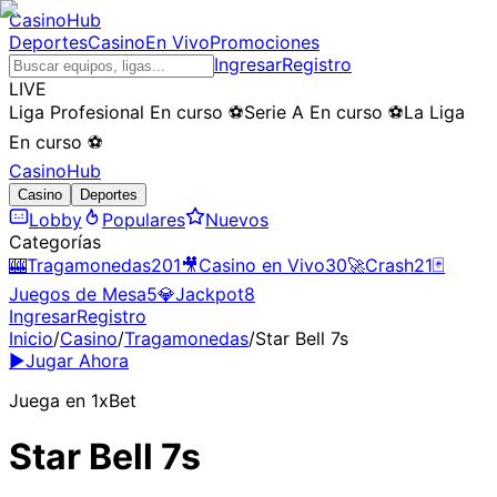
CasinoHub
Deportes
Casino
En Vivo
Promociones
Ingresar
Registro
LIVE
Liga Profesional
En curso
⚽
Serie A
En curso
⚽
La Liga
En curso
⚽
CasinoHub
Casino
Deportes
Lobby
Populares
Nuevos
Categorías
🎰
Tragamonedas
201
🎥
Casino en Vivo
30
🚀
Crash
21
🃏
Juegos de Mesa
5
💎
Jackpot
8
Ingresar
Registro
Inicio
/
Casino
/
Tragamonedas
/
Star Bell 7s
▶
Jugar Ahora
Juega en
1xBet
Star Bell 7s