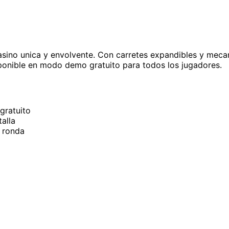
sino unica y envolvente. Con carretes expandibles y mecan
sponible en modo demo gratuito para todos los jugadores.
gratuito
alla
a ronda