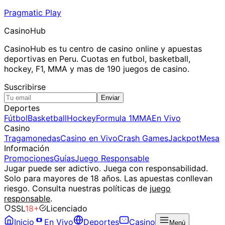
Pragmatic Play
CasinoHub
CasinoHub es tu centro de casino online y apuestas
deportivas en Peru. Cuotas en futbol, basketball,
hockey, F1, MMA y mas de 190 juegos de casino.
Suscribirse
Enviar
Deportes
Fútbol
Basketball
Hockey
Formula 1
MMA
En Vivo
Casino
Tragamonedas
Casino en Vivo
Crash Games
Jackpot
Mesa
Información
Promociones
Guías
Juego Responsable
Jugar puede ser adictivo. Juega con responsabilidad.
Solo para mayores de 18 años. Las apuestas conllevan
riesgo. Consulta nuestras políticas de
juego
responsable
.
SSL
18+
Licenciado
Inicio
En Vivo
Deportes
Casino
Menú