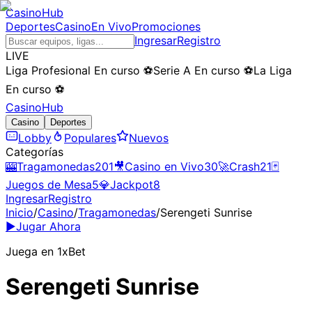
CasinoHub
Deportes
Casino
En Vivo
Promociones
Ingresar
Registro
LIVE
Liga Profesional
En curso
⚽
Serie A
En curso
⚽
La Liga
En curso
⚽
CasinoHub
Casino
Deportes
Lobby
Populares
Nuevos
Categorías
🎰
Tragamonedas
201
🎥
Casino en Vivo
30
🚀
Crash
21
🃏
Juegos de Mesa
5
💎
Jackpot
8
Ingresar
Registro
Inicio
/
Casino
/
Tragamonedas
/
Serengeti Sunrise
▶
Jugar Ahora
Juega en
1xBet
Serengeti Sunrise