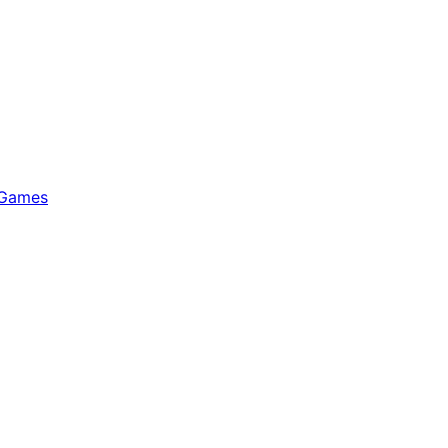
 Games