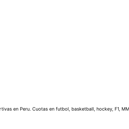
tivas en Peru. Cuotas en futbol, basketball, hockey, F1, M