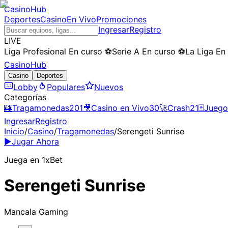
CasinoHub
Deportes
Casino
En Vivo
Promociones
Ingresar
Registro
LIVE
Liga Profesional
En curso
⚽
Serie A
En curso
⚽
La Liga
En
CasinoHub
Casino
Deportes
Lobby
Populares
Nuevos
Categorías
🎰
Tragamonedas
201
🎥
Casino en Vivo
30
🚀
Crash
21
🃏
Juego
Ingresar
Registro
Inicio
/
Casino
/
Tragamonedas
/
Serengeti Sunrise
▶
Jugar Ahora
Juega en
1xBet
Serengeti Sunrise
Mancala Gaming