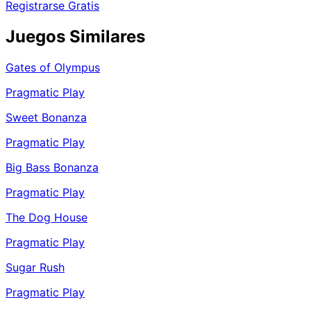
Registrarse Gratis
Juegos Similares
Gates of Olympus
Pragmatic Play
Sweet Bonanza
Pragmatic Play
Big Bass Bonanza
Pragmatic Play
The Dog House
Pragmatic Play
Sugar Rush
Pragmatic Play