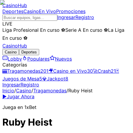
CasinoHub
Deportes
Casino
En Vivo
Promociones
Ingresar
Registro
LIVE
Liga Profesional
En curso
⚽
Serie A
En curso
⚽
La Liga
En curso
⚽
CasinoHub
Casino
Deportes
Lobby
Populares
Nuevos
Categorías
🎰
Tragamonedas
201
🎥
Casino en Vivo
30
🚀
Crash
21
🃏
Juegos de Mesa
5
💎
Jackpot
8
Ingresar
Registro
Inicio
/
Casino
/
Tragamonedas
/
Ruby Heist
▶
Jugar Ahora
Juega en
1xBet
Ruby Heist