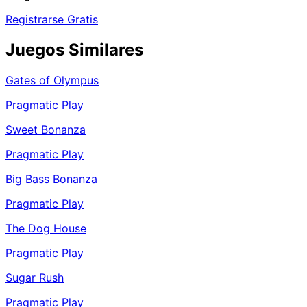
Registrarse Gratis
Juegos Similares
Gates of Olympus
Pragmatic Play
Sweet Bonanza
Pragmatic Play
Big Bass Bonanza
Pragmatic Play
The Dog House
Pragmatic Play
Sugar Rush
Pragmatic Play