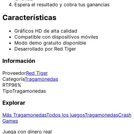
Espera el resultado y cobra tus ganancias
Características
Gráficos HD de alta calidad
Compatible con dispositivos móviles
Modo demo gratuito disponible
Desarrollado por
Red Tiger
Información
Proveedor
Red Tiger
Categoría
Tragamonedas
RTP
96
%
Tipo
Tragamonedas
Explorar
Más
Tragamonedas
Todos los juegos
Tragamonedas
Crash
Games
Juega con dinero real