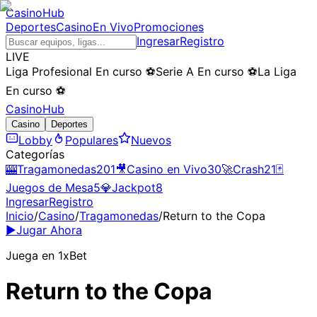
CasinoHub
Deportes
Casino
En Vivo
Promociones
Ingresar
Registro
LIVE
Liga Profesional
En curso
⚽
Serie A
En curso
⚽
La Liga
En curso
⚽
CasinoHub
Casino
Deportes
Lobby
Populares
Nuevos
Categorías
🎰
Tragamonedas
201
🎥
Casino en Vivo
30
🚀
Crash
21
🃏
Juegos de Mesa
5
💎
Jackpot
8
Ingresar
Registro
Inicio
/
Casino
/
Tragamonedas
/
Return to the Copa
▶
Jugar Ahora
Juega en
1xBet
Return to the Copa