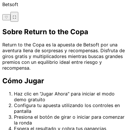
Betsoft
♡
⛶
Sobre
Return to the Copa
Return to the Copa es la apuesta de Betsoft por una
aventura llena de sorpresas y recompensas. Disfruta de
giros gratis y multiplicadores mientras buscas grandes
premios con un equilibrio ideal entre riesgo y
recompensa.
Cómo Jugar
Haz clic en "Jugar Ahora" para iniciar el modo
demo gratuito
Configura tu apuesta utilizando los controles en
pantalla
Presiona el botón de girar o iniciar para comenzar
la ronda
Espera el resultado y cobra tus ganancias