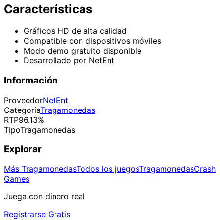
Características
Gráficos HD de alta calidad
Compatible con dispositivos móviles
Modo demo gratuito disponible
Desarrollado por
NetEnt
Información
Proveedor
NetEnt
Categoría
Tragamonedas
RTP
96.13
%
Tipo
Tragamonedas
Explorar
Más
Tragamonedas
Todos los juegos
Tragamonedas
Crash
Games
Juega con dinero real
Registrarse Gratis