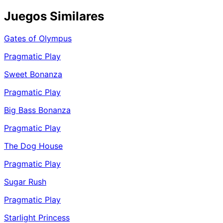
Juegos Similares
Gates of Olympus
Pragmatic Play
Sweet Bonanza
Pragmatic Play
Big Bass Bonanza
Pragmatic Play
The Dog House
Pragmatic Play
Sugar Rush
Pragmatic Play
Starlight Princess