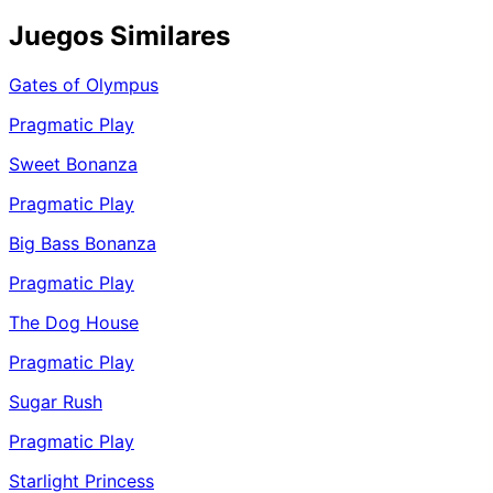
Juegos Similares
Gates of Olympus
Pragmatic Play
Sweet Bonanza
Pragmatic Play
Big Bass Bonanza
Pragmatic Play
The Dog House
Pragmatic Play
Sugar Rush
Pragmatic Play
Starlight Princess