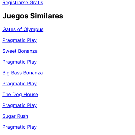
Registrarse Gratis
Juegos Similares
Gates of Olympus
Pragmatic Play
Sweet Bonanza
Pragmatic Play
Big Bass Bonanza
Pragmatic Play
The Dog House
Pragmatic Play
Sugar Rush
Pragmatic Play