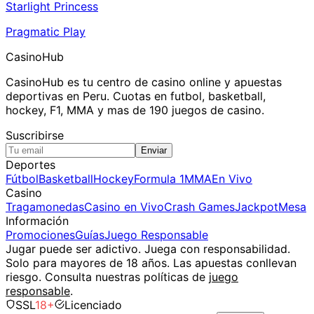
Starlight Princess
Pragmatic Play
CasinoHub
CasinoHub es tu centro de casino online y apuestas
deportivas en Peru. Cuotas en futbol, basketball,
hockey, F1, MMA y mas de 190 juegos de casino.
Suscribirse
Enviar
Deportes
Fútbol
Basketball
Hockey
Formula 1
MMA
En Vivo
Casino
Tragamonedas
Casino en Vivo
Crash Games
Jackpot
Mesa
Información
Promociones
Guías
Juego Responsable
Jugar puede ser adictivo. Juega con responsabilidad.
Solo para mayores de 18 años. Las apuestas conllevan
riesgo. Consulta nuestras políticas de
juego
responsable
.
SSL
18+
Licenciado