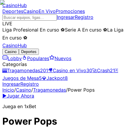
CasinoHub
Deportes
Casino
En Vivo
Promociones
Ingresar
Registro
LIVE
Liga Profesional
En curso
⚽
Serie A
En curso
⚽
La Liga
En curso
⚽
CasinoHub
Casino
Deportes
Lobby
Populares
Nuevos
Categorías
🎰
Tragamonedas
201
🎥
Casino en Vivo
30
🚀
Crash
21
🃏
Juegos de Mesa
5
💎
Jackpot
8
Ingresar
Registro
Inicio
/
Casino
/
Tragamonedas
/
Power Pops
▶
Jugar Ahora
Juega en
1xBet
Power Pops