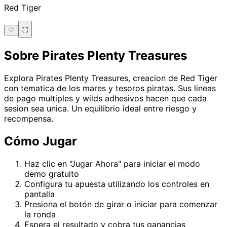
Red Tiger
♡
⛶
Sobre
Pirates Plenty Treasures
Explora Pirates Plenty Treasures, creacion de Red Tiger
con tematica de los mares y tesoros piratas. Sus lineas
de pago multiples y wilds adhesivos hacen que cada
sesion sea unica. Un equilibrio ideal entre riesgo y
recompensa.
Cómo Jugar
Haz clic en "Jugar Ahora" para iniciar el modo
demo gratuito
Configura tu apuesta utilizando los controles en
pantalla
Presiona el botón de girar o iniciar para comenzar
la ronda
Espera el resultado y cobra tus ganancias