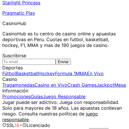
Starlight Princess
Pragmatic Play
CasinoHub
CasinoHub es tu centro de casino online y apuestas
deportivas en Peru. Cuotas en futbol, basketball,
hockey, F1, MMA y mas de 190 juegos de casino.
Suscribirse
Enviar
Deportes
Fútbol
Basketball
Hockey
Formula 1
MMA
En Vivo
Casino
Tragamonedas
Casino en Vivo
Crash Games
Jackpot
Mesa
Información
Promociones
Guías
Juego Responsable
Jugar puede ser adictivo. Juega con responsabilidad.
Solo para mayores de 18 años. Las apuestas conllevan
riesgo. Consulta nuestras políticas de
juego
responsable
.
SSL
18+
Licenciado