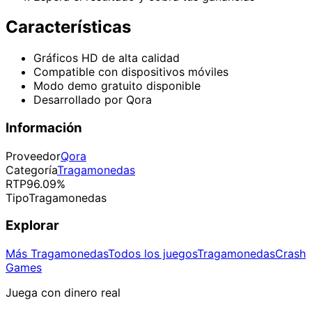
Características
Gráficos HD de alta calidad
Compatible con dispositivos móviles
Modo demo gratuito disponible
Desarrollado por
Qora
Información
Proveedor
Qora
Categoría
Tragamonedas
RTP
96.09
%
Tipo
Tragamonedas
Explorar
Más
Tragamonedas
Todos los juegos
Tragamonedas
Crash
Games
Juega con dinero real