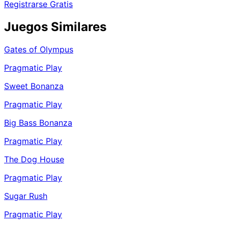
Registrarse Gratis
Juegos Similares
Gates of Olympus
Pragmatic Play
Sweet Bonanza
Pragmatic Play
Big Bass Bonanza
Pragmatic Play
The Dog House
Pragmatic Play
Sugar Rush
Pragmatic Play