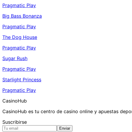
Pragmatic Play
Big Bass Bonanza
Pragmatic Play
The Dog House
Pragmatic Play
Sugar Rush
Pragmatic Play
Starlight Princess
Pragmatic Play
CasinoHub
CasinoHub es tu centro de casino online y apuestas depor
Suscribirse
Enviar