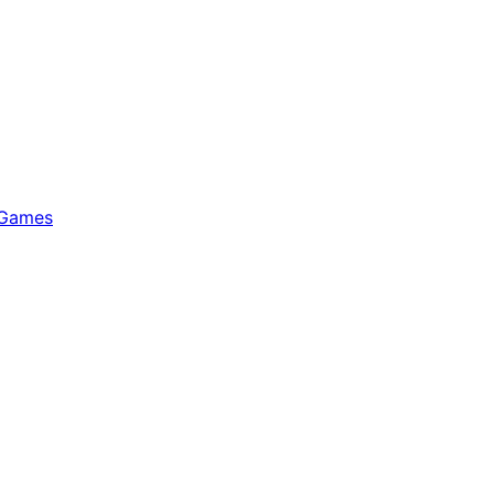
 Games