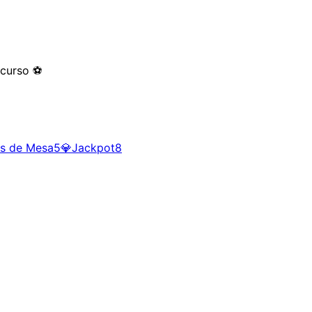
 curso
⚽
s de Mesa
5
💎
Jackpot
8