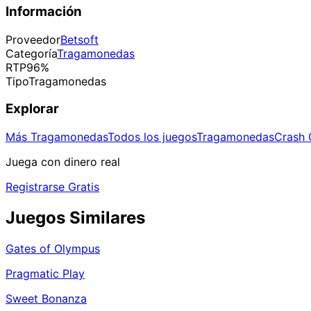
Información
Proveedor
Betsoft
Categoría
Tragamonedas
RTP
96
%
Tipo
Tragamonedas
Explorar
Más
Tragamonedas
Todos los juegos
Tragamonedas
Crash
Juega con dinero real
Registrarse Gratis
Juegos Similares
Gates of Olympus
Pragmatic Play
Sweet Bonanza