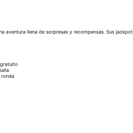
una aventura llena de sorpresas y recompensas. Sus jackpo
gratuito
alla
a ronda