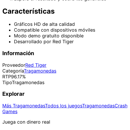
Características
Gráficos HD de alta calidad
Compatible con dispositivos móviles
Modo demo gratuito disponible
Desarrollado por
Red Tiger
Información
Proveedor
Red Tiger
Categoría
Tragamonedas
RTP
96.17
%
Tipo
Tragamonedas
Explorar
Más
Tragamonedas
Todos los juegos
Tragamonedas
Crash
Games
Juega con dinero real