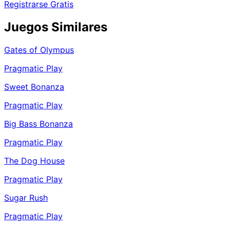
Registrarse Gratis
Juegos Similares
Gates of Olympus
Pragmatic Play
Sweet Bonanza
Pragmatic Play
Big Bass Bonanza
Pragmatic Play
The Dog House
Pragmatic Play
Sugar Rush
Pragmatic Play