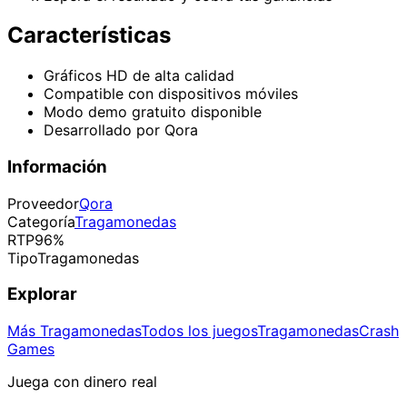
Características
Gráficos HD de alta calidad
Compatible con dispositivos móviles
Modo demo gratuito disponible
Desarrollado por
Qora
Información
Proveedor
Qora
Categoría
Tragamonedas
RTP
96
%
Tipo
Tragamonedas
Explorar
Más
Tragamonedas
Todos los juegos
Tragamonedas
Crash
Games
Juega con dinero real