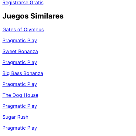
Registrarse Gratis
Juegos Similares
Gates of Olympus
Pragmatic Play
Sweet Bonanza
Pragmatic Play
Big Bass Bonanza
Pragmatic Play
The Dog House
Pragmatic Play
Sugar Rush
Pragmatic Play