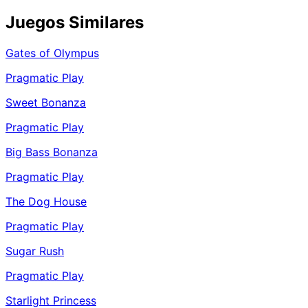
Juegos Similares
Gates of Olympus
Pragmatic Play
Sweet Bonanza
Pragmatic Play
Big Bass Bonanza
Pragmatic Play
The Dog House
Pragmatic Play
Sugar Rush
Pragmatic Play
Starlight Princess