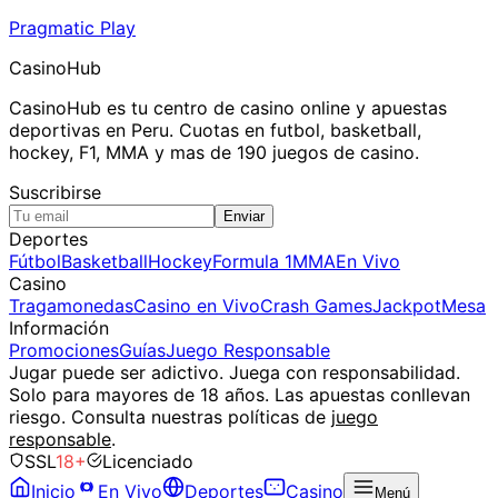
Pragmatic Play
CasinoHub
CasinoHub es tu centro de casino online y apuestas
deportivas en Peru. Cuotas en futbol, basketball,
hockey, F1, MMA y mas de 190 juegos de casino.
Suscribirse
Enviar
Deportes
Fútbol
Basketball
Hockey
Formula 1
MMA
En Vivo
Casino
Tragamonedas
Casino en Vivo
Crash Games
Jackpot
Mesa
Información
Promociones
Guías
Juego Responsable
Jugar puede ser adictivo. Juega con responsabilidad.
Solo para mayores de 18 años. Las apuestas conllevan
riesgo. Consulta nuestras políticas de
juego
responsable
.
SSL
18+
Licenciado
Inicio
En Vivo
Deportes
Casino
Menú