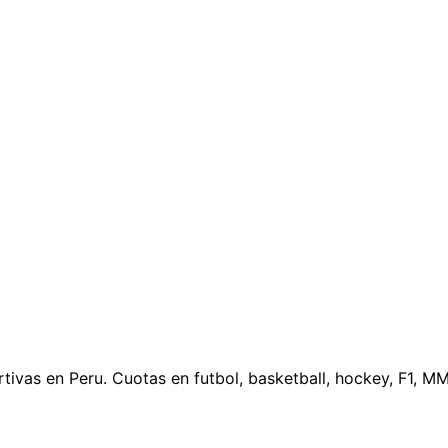
tivas en Peru. Cuotas en futbol, basketball, hockey, F1, M