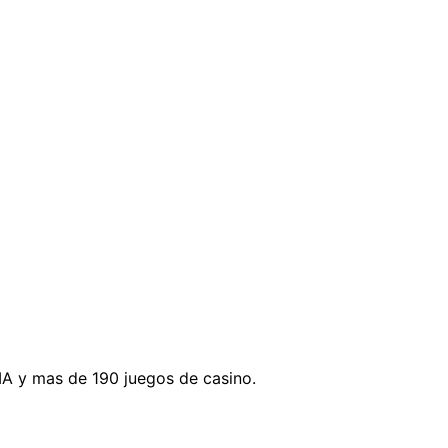
MA y mas de 190 juegos de casino.