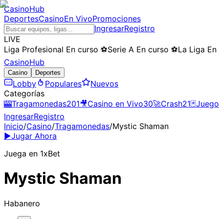
CasinoHub
Deportes
Casino
En Vivo
Promociones
Ingresar
Registro
LIVE
Liga Profesional
En curso
⚽
Serie A
En curso
⚽
La Liga
En
CasinoHub
Casino
Deportes
Lobby
Populares
Nuevos
Categorías
🎰
Tragamonedas
201
🎥
Casino en Vivo
30
🚀
Crash
21
🃏
Juego
Ingresar
Registro
Inicio
/
Casino
/
Tragamonedas
/
Mystic Shaman
▶
Jugar Ahora
Juega en
1xBet
Mystic Shaman
Habanero