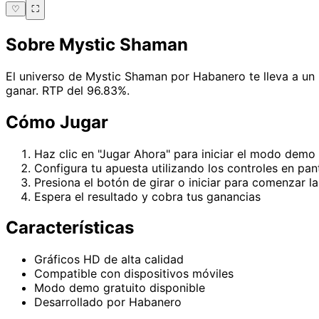
♡
⛶
Sobre
Mystic Shaman
El universo de Mystic Shaman por Habanero te lleva a un 
ganar. RTP del 96.83%.
Cómo Jugar
Haz clic en "Jugar Ahora" para iniciar el modo demo 
Configura tu apuesta utilizando los controles en pant
Presiona el botón de girar o iniciar para comenzar l
Espera el resultado y cobra tus ganancias
Características
Gráficos HD de alta calidad
Compatible con dispositivos móviles
Modo demo gratuito disponible
Desarrollado por
Habanero