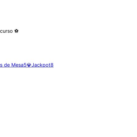
 curso
⚽
s de Mesa
5
💎
Jackpot
8