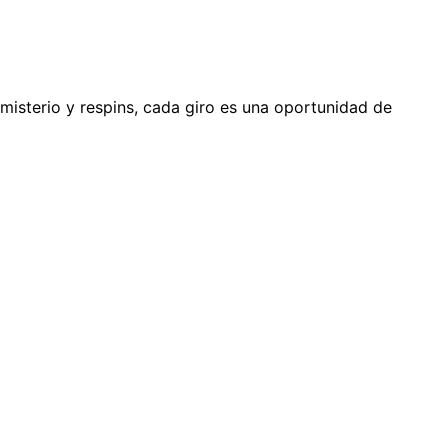
misterio y respins, cada giro es una oportunidad de