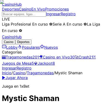
CasinoHub
Deportes
Casino
En Vivo
Promociones
Ingresar
Registro
LIVE
Liga Profesional
En curso
⚽
Serie A
En curso
⚽
La Liga
En curso
⚽
CasinoHub
Casino
Deportes
Lobby
Populares
Nuevos
Categorías
🎰
Tragamonedas
201
🎥
Casino en Vivo
30
🚀
Crash
21
🃏
Juegos de Mesa
5
💎
Jackpot
8
Ingresar
Registro
Inicio
/
Casino
/
Tragamonedas
/
Mystic Shaman
▶
Jugar Ahora
Juega en
1xBet
Mystic Shaman