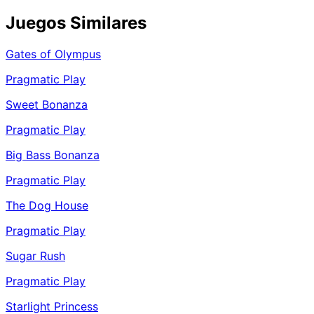
Juegos Similares
Gates of Olympus
Pragmatic Play
Sweet Bonanza
Pragmatic Play
Big Bass Bonanza
Pragmatic Play
The Dog House
Pragmatic Play
Sugar Rush
Pragmatic Play
Starlight Princess