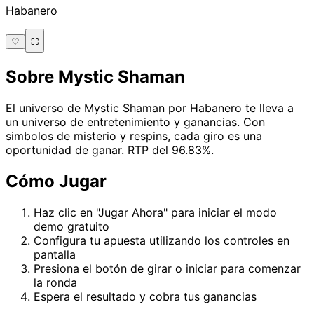
Habanero
♡
⛶
Sobre
Mystic Shaman
El universo de Mystic Shaman por Habanero te lleva a
un universo de entretenimiento y ganancias. Con
simbolos de misterio y respins, cada giro es una
oportunidad de ganar. RTP del 96.83%.
Cómo Jugar
Haz clic en "Jugar Ahora" para iniciar el modo
demo gratuito
Configura tu apuesta utilizando los controles en
pantalla
Presiona el botón de girar o iniciar para comenzar
la ronda
Espera el resultado y cobra tus ganancias