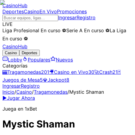
CasinoHub
Deportes
Casino
En Vivo
Promociones
Ingresar
Registro
LIVE
Liga Profesional
En curso
⚽
Serie A
En curso
⚽
La Liga
En curso
⚽
CasinoHub
Casino
Deportes
Lobby
Populares
Nuevos
Categorías
🎰
Tragamonedas
201
🎥
Casino en Vivo
30
🚀
Crash
21
🃏
Juegos de Mesa
5
💎
Jackpot
8
Ingresar
Registro
Inicio
/
Casino
/
Tragamonedas
/
Mystic Shaman
▶
Jugar Ahora
Juega en
1xBet
Mystic Shaman