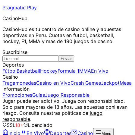
Pragmatic Play
CasinoHub
CasinoHub es tu centro de casino online y apuestas
deportivas en Peru. Cuotas en futbol, basketball,
hockey, F1, MMA y mas de 190 juegos de casino.
Suscribirse
Enviar
Deportes
Fútbol
Basketball
Hockey
Formula 1
MMA
En Vivo
Casino
Tragamonedas
Casino en Vivo
Crash Games
Jackpot
Mesa
Información
Promociones
Guías
Juego Responsable
Jugar puede ser adictivo. Juega con responsabilidad.
Solo para mayores de 18 años. Las apuestas conllevan
riesgo. Consulta nuestras políticas de
juego
responsable
.
SSL
18+
Licenciado
Inicio
En Vivo
Deportes
Casino
Menú