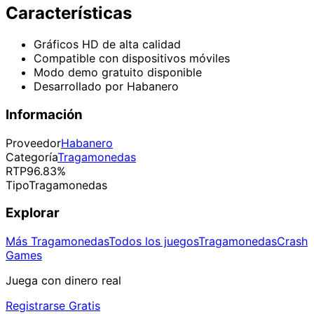
Características
Gráficos HD de alta calidad
Compatible con dispositivos móviles
Modo demo gratuito disponible
Desarrollado por
Habanero
Información
Proveedor
Habanero
Categoría
Tragamonedas
RTP
96.83
%
Tipo
Tragamonedas
Explorar
Más
Tragamonedas
Todos los juegos
Tragamonedas
Crash
Games
Juega con dinero real
Registrarse Gratis