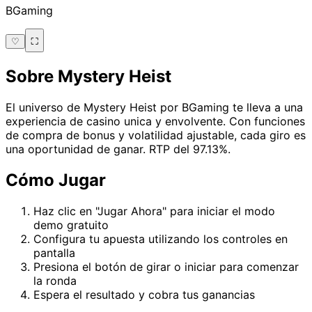
BGaming
♡
⛶
Sobre
Mystery Heist
El universo de Mystery Heist por BGaming te lleva a una
experiencia de casino unica y envolvente. Con funciones
de compra de bonus y volatilidad ajustable, cada giro es
una oportunidad de ganar. RTP del 97.13%.
Cómo Jugar
Haz clic en "Jugar Ahora" para iniciar el modo
demo gratuito
Configura tu apuesta utilizando los controles en
pantalla
Presiona el botón de girar o iniciar para comenzar
la ronda
Espera el resultado y cobra tus ganancias