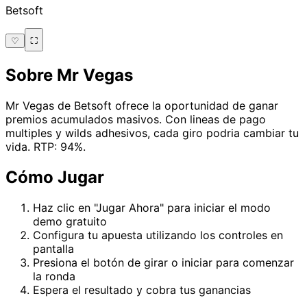
Betsoft
♡
⛶
Sobre
Mr Vegas
Mr Vegas de Betsoft ofrece la oportunidad de ganar
premios acumulados masivos. Con lineas de pago
multiples y wilds adhesivos, cada giro podria cambiar tu
vida. RTP: 94%.
Cómo Jugar
Haz clic en "Jugar Ahora" para iniciar el modo
demo gratuito
Configura tu apuesta utilizando los controles en
pantalla
Presiona el botón de girar o iniciar para comenzar
la ronda
Espera el resultado y cobra tus ganancias