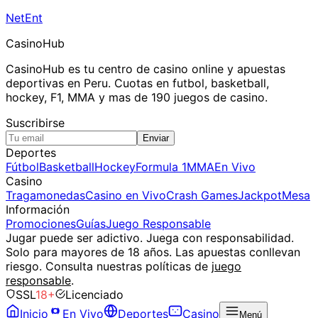
NetEnt
CasinoHub
CasinoHub es tu centro de casino online y apuestas
deportivas en Peru. Cuotas en futbol, basketball,
hockey, F1, MMA y mas de 190 juegos de casino.
Suscribirse
Enviar
Deportes
Fútbol
Basketball
Hockey
Formula 1
MMA
En Vivo
Casino
Tragamonedas
Casino en Vivo
Crash Games
Jackpot
Mesa
Información
Promociones
Guías
Juego Responsable
Jugar puede ser adictivo. Juega con responsabilidad.
Solo para mayores de 18 años. Las apuestas conllevan
riesgo. Consulta nuestras políticas de
juego
responsable
.
SSL
18+
Licenciado
Inicio
En Vivo
Deportes
Casino
Menú