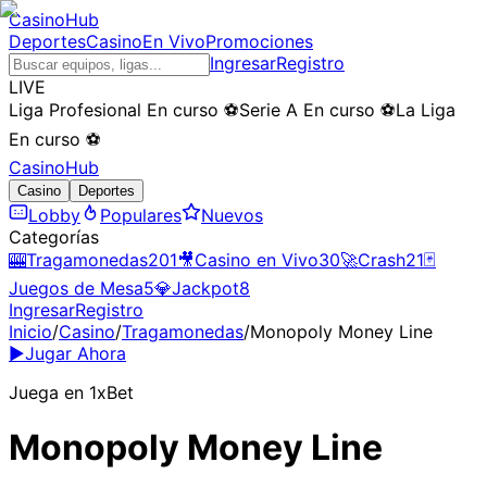
CasinoHub
Deportes
Casino
En Vivo
Promociones
Ingresar
Registro
LIVE
Liga Profesional
En curso
⚽
Serie A
En curso
⚽
La Liga
En curso
⚽
CasinoHub
Casino
Deportes
Lobby
Populares
Nuevos
Categorías
🎰
Tragamonedas
201
🎥
Casino en Vivo
30
🚀
Crash
21
🃏
Juegos de Mesa
5
💎
Jackpot
8
Ingresar
Registro
Inicio
/
Casino
/
Tragamonedas
/
Monopoly Money Line
▶
Jugar Ahora
Juega en
1xBet
Monopoly Money Line