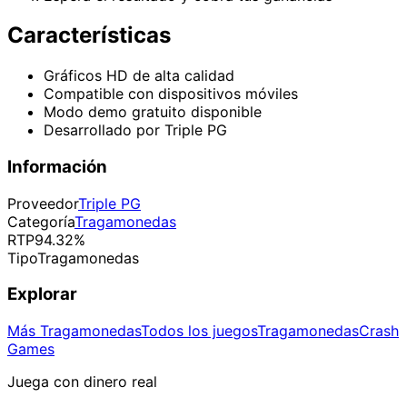
Características
Gráficos HD de alta calidad
Compatible con dispositivos móviles
Modo demo gratuito disponible
Desarrollado por
Triple PG
Información
Proveedor
Triple PG
Categoría
Tragamonedas
RTP
94.32
%
Tipo
Tragamonedas
Explorar
Más
Tragamonedas
Todos los juegos
Tragamonedas
Crash
Games
Juega con dinero real