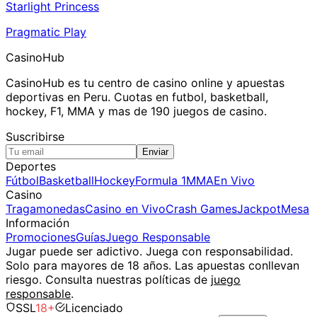
Starlight Princess
Pragmatic Play
CasinoHub
CasinoHub es tu centro de casino online y apuestas
deportivas en Peru. Cuotas en futbol, basketball,
hockey, F1, MMA y mas de 190 juegos de casino.
Suscribirse
Enviar
Deportes
Fútbol
Basketball
Hockey
Formula 1
MMA
En Vivo
Casino
Tragamonedas
Casino en Vivo
Crash Games
Jackpot
Mesa
Información
Promociones
Guías
Juego Responsable
Jugar puede ser adictivo. Juega con responsabilidad.
Solo para mayores de 18 años. Las apuestas conllevan
riesgo. Consulta nuestras políticas de
juego
responsable
.
SSL
18+
Licenciado