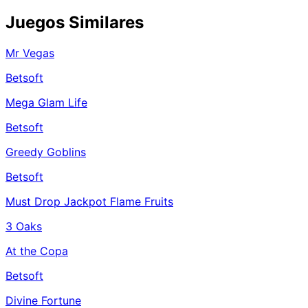
Juegos Similares
Mr Vegas
Betsoft
Mega Glam Life
Betsoft
Greedy Goblins
Betsoft
Must Drop Jackpot Flame Fruits
3 Oaks
At the Copa
Betsoft
Divine Fortune