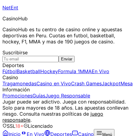
NetEnt
CasinoHub
CasinoHub es tu centro de casino online y apuestas
deportivas en Peru. Cuotas en futbol, basketball,
hockey, F1, MMA y mas de 190 juegos de casino.
Suscribirse
Enviar
Deportes
Fútbol
Basketball
Hockey
Formula 1
MMA
En Vivo
Casino
Tragamonedas
Casino en Vivo
Crash Games
Jackpot
Mesa
Información
Promociones
Guías
Juego Responsable
Jugar puede ser adictivo. Juega con responsabilidad.
Solo para mayores de 18 años. Las apuestas conllevan
riesgo. Consulta nuestras políticas de
juego
responsable
.
SSL
18+
Licenciado
Inicio
En Vivo
Deportes
Casino
Menú