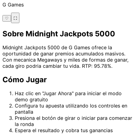
G Games
♡
⛶
Sobre
Midnight Jackpots 5000
Midnight Jackpots 5000 de G Games ofrece la
oportunidad de ganar premios acumulados masivos.
Con mecanica Megaways y miles de formas de ganar,
cada giro podria cambiar tu vida. RTP: 95.78%.
Cómo Jugar
Haz clic en "Jugar Ahora" para iniciar el modo
demo gratuito
Configura tu apuesta utilizando los controles en
pantalla
Presiona el botón de girar o iniciar para comenzar
la ronda
Espera el resultado y cobra tus ganancias