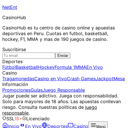
NetEnt
CasinoHub
CasinoHub es tu centro de casino online y apuestas
deportivas en Peru. Cuotas en futbol, basketball,
hockey, F1, MMA y mas de 190 juegos de casino.
Suscribirse
Enviar
Deportes
Fútbol
Basketball
Hockey
Formula 1
MMA
En Vivo
Casino
Tragamonedas
Casino en Vivo
Crash Games
Jackpot
Mesa
Información
Promociones
Guías
Juego Responsable
Jugar puede ser adictivo. Juega con responsabilidad.
Solo para mayores de 18 años. Las apuestas conllevan
riesgo. Consulta nuestras políticas de
juego
responsable
.
SSL
18+
Licenciado
Inicio
En Vivo
Deportes
Casino
Menú