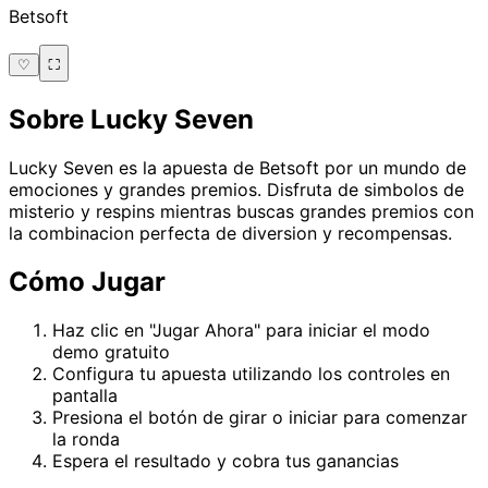
Betsoft
♡
⛶
Sobre
Lucky Seven
Lucky Seven es la apuesta de Betsoft por un mundo de
emociones y grandes premios. Disfruta de simbolos de
misterio y respins mientras buscas grandes premios con
la combinacion perfecta de diversion y recompensas.
Cómo Jugar
Haz clic en "Jugar Ahora" para iniciar el modo
demo gratuito
Configura tu apuesta utilizando los controles en
pantalla
Presiona el botón de girar o iniciar para comenzar
la ronda
Espera el resultado y cobra tus ganancias