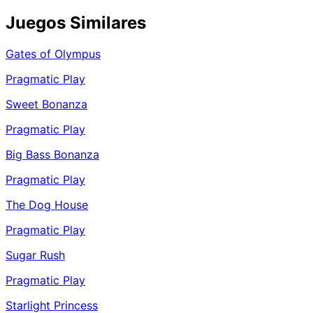
Juegos Similares
Gates of Olympus
Pragmatic Play
Sweet Bonanza
Pragmatic Play
Big Bass Bonanza
Pragmatic Play
The Dog House
Pragmatic Play
Sugar Rush
Pragmatic Play
Starlight Princess