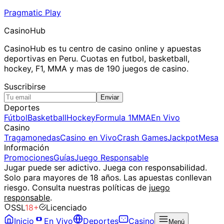
Pragmatic Play
CasinoHub
CasinoHub es tu centro de casino online y apuestas
deportivas en Peru. Cuotas en futbol, basketball,
hockey, F1, MMA y mas de 190 juegos de casino.
Suscribirse
Enviar
Deportes
Fútbol
Basketball
Hockey
Formula 1
MMA
En Vivo
Casino
Tragamonedas
Casino en Vivo
Crash Games
Jackpot
Mesa
Información
Promociones
Guías
Juego Responsable
Jugar puede ser adictivo. Juega con responsabilidad.
Solo para mayores de 18 años. Las apuestas conllevan
riesgo. Consulta nuestras políticas de
juego
responsable
.
SSL
18+
Licenciado
Inicio
En Vivo
Deportes
Casino
Menú