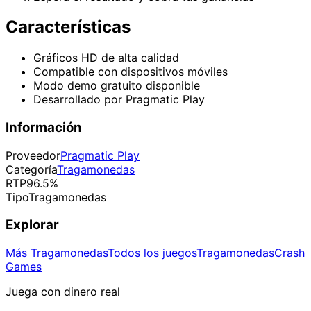
Características
Gráficos HD de alta calidad
Compatible con dispositivos móviles
Modo demo gratuito disponible
Desarrollado por
Pragmatic Play
Información
Proveedor
Pragmatic Play
Categoría
Tragamonedas
RTP
96.5
%
Tipo
Tragamonedas
Explorar
Más
Tragamonedas
Todos los juegos
Tragamonedas
Crash
Games
Juega con dinero real