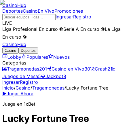
CasinoHub
Deportes
Casino
En Vivo
Promociones
Ingresar
Registro
LIVE
Liga Profesional
En curso
⚽
Serie A
En curso
⚽
La Liga
En curso
⚽
CasinoHub
Casino
Deportes
Lobby
Populares
Nuevos
Categorías
🎰
Tragamonedas
201
🎥
Casino en Vivo
30
🚀
Crash
21
🃏
Juegos de Mesa
5
💎
Jackpot
8
Ingresar
Registro
Inicio
/
Casino
/
Tragamonedas
/
Lucky Fortune Tree
▶
Jugar Ahora
Juega en
1xBet
Lucky Fortune Tree