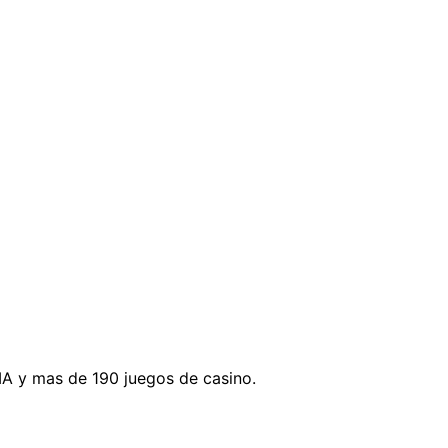
MA y mas de 190 juegos de casino.