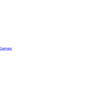
 Games