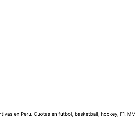
tivas en Peru. Cuotas en futbol, basketball, hockey, F1, M