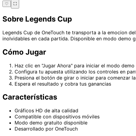
♡
⛶
Sobre
Legends Cup
Legends Cup de OneTouch te transporta a la emocion del 
inolvidables en cada partida. Disponible en modo demo gr
Cómo Jugar
Haz clic en "Jugar Ahora" para iniciar el modo demo 
Configura tu apuesta utilizando los controles en pant
Presiona el botón de girar o iniciar para comenzar l
Espera el resultado y cobra tus ganancias
Características
Gráficos HD de alta calidad
Compatible con dispositivos móviles
Modo demo gratuito disponible
Desarrollado por
OneTouch