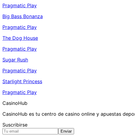
Pragmatic Play
Big Bass Bonanza
Pragmatic Play
The Dog House
Pragmatic Play
Sugar Rush
Pragmatic Play
Starlight Princess
Pragmatic Play
CasinoHub
CasinoHub es tu centro de casino online y apuestas depor
Suscribirse
Enviar