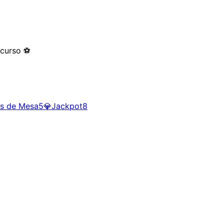
 curso
⚽
s de Mesa
5
💎
Jackpot
8