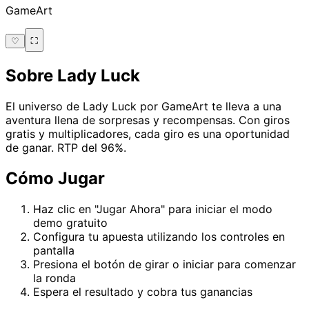
GameArt
♡
⛶
Sobre
Lady Luck
El universo de Lady Luck por GameArt te lleva a una
aventura llena de sorpresas y recompensas. Con giros
gratis y multiplicadores, cada giro es una oportunidad
de ganar. RTP del 96%.
Cómo Jugar
Haz clic en "Jugar Ahora" para iniciar el modo
demo gratuito
Configura tu apuesta utilizando los controles en
pantalla
Presiona el botón de girar o iniciar para comenzar
la ronda
Espera el resultado y cobra tus ganancias