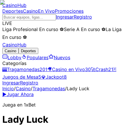
CasinoHub
Deportes
Casino
En Vivo
Promociones
Ingresar
Registro
LIVE
Liga Profesional
En curso
⚽
Serie A
En curso
⚽
La Liga
En curso
⚽
CasinoHub
Casino
Deportes
Lobby
Populares
Nuevos
Categorías
🎰
Tragamonedas
201
🎥
Casino en Vivo
30
🚀
Crash
21
🃏
Juegos de Mesa
5
💎
Jackpot
8
Ingresar
Registro
Inicio
/
Casino
/
Tragamonedas
/
Lady Luck
▶
Jugar Ahora
Juega en
1xBet
Lady Luck