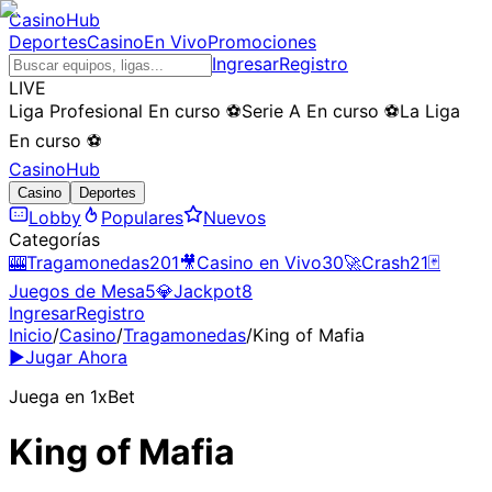
CasinoHub
Deportes
Casino
En Vivo
Promociones
Ingresar
Registro
LIVE
Liga Profesional
En curso
⚽
Serie A
En curso
⚽
La Liga
En curso
⚽
CasinoHub
Casino
Deportes
Lobby
Populares
Nuevos
Categorías
🎰
Tragamonedas
201
🎥
Casino en Vivo
30
🚀
Crash
21
🃏
Juegos de Mesa
5
💎
Jackpot
8
Ingresar
Registro
Inicio
/
Casino
/
Tragamonedas
/
King of Mafia
▶
Jugar Ahora
Juega en
1xBet
King of Mafia