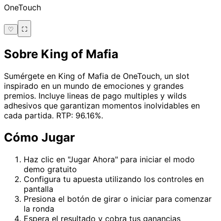
OneTouch
♡
⛶
Sobre
King of Mafia
Sumérgete en King of Mafia de OneTouch, un slot
inspirado en un mundo de emociones y grandes
premios. Incluye lineas de pago multiples y wilds
adhesivos que garantizan momentos inolvidables en
cada partida. RTP: 96.16%.
Cómo Jugar
Haz clic en "Jugar Ahora" para iniciar el modo
demo gratuito
Configura tu apuesta utilizando los controles en
pantalla
Presiona el botón de girar o iniciar para comenzar
la ronda
Espera el resultado y cobra tus ganancias