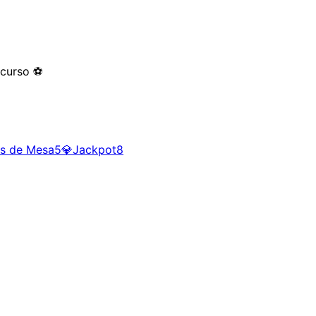
 curso
⚽
s de Mesa
5
💎
Jackpot
8