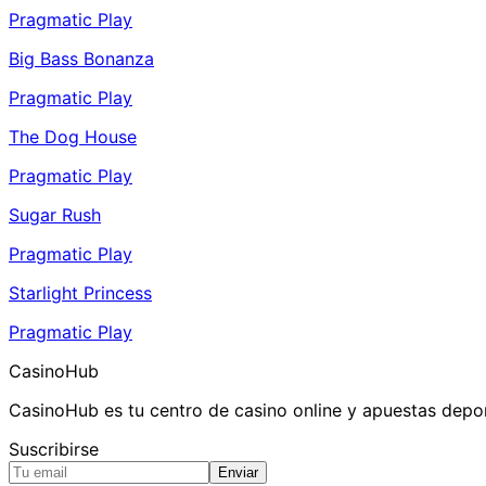
Pragmatic Play
Big Bass Bonanza
Pragmatic Play
The Dog House
Pragmatic Play
Sugar Rush
Pragmatic Play
Starlight Princess
Pragmatic Play
CasinoHub
CasinoHub es tu centro de casino online y apuestas depor
Suscribirse
Enviar