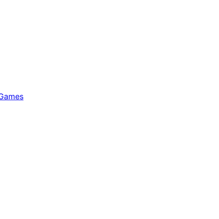
 Games