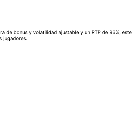
ra de bonus y volatilidad ajustable y un RTP de 96%, este
s jugadores.