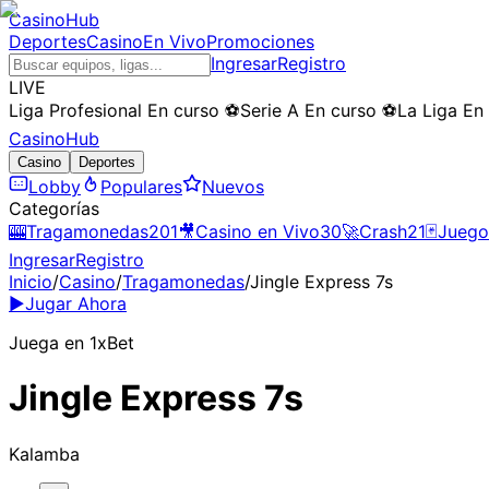
CasinoHub
Deportes
Casino
En Vivo
Promociones
Ingresar
Registro
LIVE
Liga Profesional
En curso
⚽
Serie A
En curso
⚽
La Liga
En
CasinoHub
Casino
Deportes
Lobby
Populares
Nuevos
Categorías
🎰
Tragamonedas
201
🎥
Casino en Vivo
30
🚀
Crash
21
🃏
Juego
Ingresar
Registro
Inicio
/
Casino
/
Tragamonedas
/
Jingle Express 7s
▶
Jugar Ahora
Juega en
1xBet
Jingle Express 7s
Kalamba