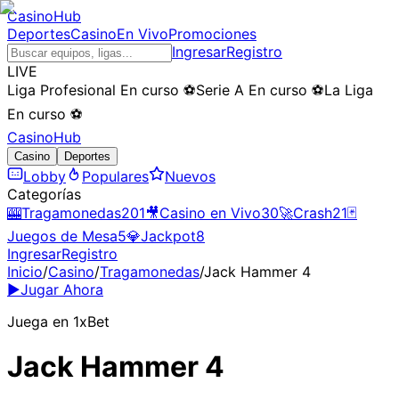
CasinoHub
Deportes
Casino
En Vivo
Promociones
Ingresar
Registro
LIVE
Liga Profesional
En curso
⚽
Serie A
En curso
⚽
La Liga
En curso
⚽
CasinoHub
Casino
Deportes
Lobby
Populares
Nuevos
Categorías
🎰
Tragamonedas
201
🎥
Casino en Vivo
30
🚀
Crash
21
🃏
Juegos de Mesa
5
💎
Jackpot
8
Ingresar
Registro
Inicio
/
Casino
/
Tragamonedas
/
Jack Hammer 4
▶
Jugar Ahora
Juega en
1xBet
Jack Hammer 4