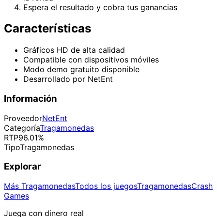
Espera el resultado y cobra tus ganancias
Características
Gráficos HD de alta calidad
Compatible con dispositivos móviles
Modo demo gratuito disponible
Desarrollado por
NetEnt
Información
Proveedor
NetEnt
Categoría
Tragamonedas
RTP
96.01
%
Tipo
Tragamonedas
Explorar
Más
Tragamonedas
Todos los juegos
Tragamonedas
Crash
Games
Juega con dinero real