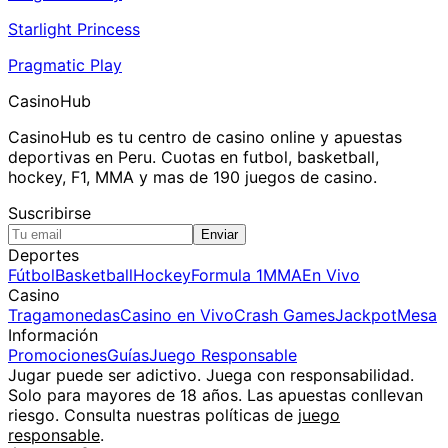
Starlight Princess
Pragmatic Play
CasinoHub
CasinoHub es tu centro de casino online y apuestas
deportivas en Peru. Cuotas en futbol, basketball,
hockey, F1, MMA y mas de 190 juegos de casino.
Suscribirse
Enviar
Deportes
Fútbol
Basketball
Hockey
Formula 1
MMA
En Vivo
Casino
Tragamonedas
Casino en Vivo
Crash Games
Jackpot
Mesa
Información
Promociones
Guías
Juego Responsable
Jugar puede ser adictivo. Juega con responsabilidad.
Solo para mayores de 18 años. Las apuestas conllevan
riesgo. Consulta nuestras políticas de
juego
responsable
.