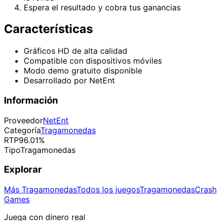
Espera el resultado y cobra tus ganancias
Características
Gráficos HD de alta calidad
Compatible con dispositivos móviles
Modo demo gratuito disponible
Desarrollado por
NetEnt
Información
Proveedor
NetEnt
Categoría
Tragamonedas
RTP
96.01
%
Tipo
Tragamonedas
Explorar
Más
Tragamonedas
Todos los juegos
Tragamonedas
Crash
Games
Juega con dinero real