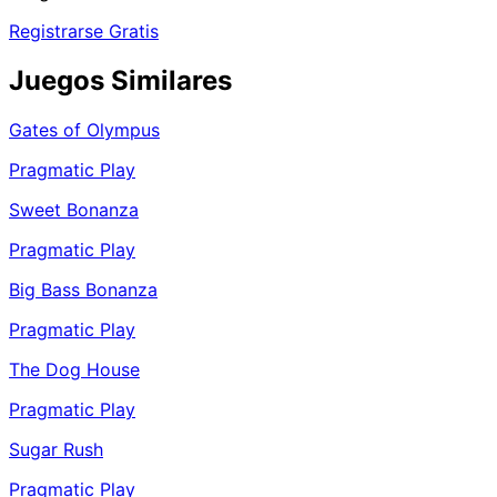
Registrarse Gratis
Juegos Similares
Gates of Olympus
Pragmatic Play
Sweet Bonanza
Pragmatic Play
Big Bass Bonanza
Pragmatic Play
The Dog House
Pragmatic Play
Sugar Rush
Pragmatic Play