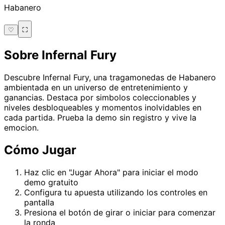
Habanero
♡
⛶
Sobre
Infernal Fury
Descubre Infernal Fury, una tragamonedas de Habanero
ambientada en un universo de entretenimiento y
ganancias. Destaca por simbolos coleccionables y
niveles desbloqueables y momentos inolvidables en
cada partida. Prueba la demo sin registro y vive la
emocion.
Cómo Jugar
Haz clic en "Jugar Ahora" para iniciar el modo
demo gratuito
Configura tu apuesta utilizando los controles en
pantalla
Presiona el botón de girar o iniciar para comenzar
la ronda