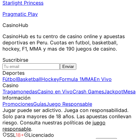
Starlight Princess
Pragmatic Play
CasinoHub
CasinoHub es tu centro de casino online y apuestas
deportivas en Peru. Cuotas en futbol, basketball,
hockey, F1, MMA y mas de 190 juegos de casino.
Suscribirse
Enviar
Deportes
Fútbol
Basketball
Hockey
Formula 1
MMA
En Vivo
Casino
Tragamonedas
Casino en Vivo
Crash Games
Jackpot
Mesa
Información
Promociones
Guías
Juego Responsable
Jugar puede ser adictivo. Juega con responsabilidad.
Solo para mayores de 18 años. Las apuestas conllevan
riesgo. Consulta nuestras políticas de
juego
responsable
.
SSL
18+
Licenciado