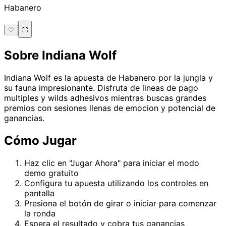
Habanero
♡
⛶
Sobre
Indiana Wolf
Indiana Wolf es la apuesta de Habanero por la jungla y
su fauna impresionante. Disfruta de lineas de pago
multiples y wilds adhesivos mientras buscas grandes
premios con sesiones llenas de emocion y potencial de
ganancias.
Cómo Jugar
Haz clic en "Jugar Ahora" para iniciar el modo
demo gratuito
Configura tu apuesta utilizando los controles en
pantalla
Presiona el botón de girar o iniciar para comenzar
la ronda
Espera el resultado y cobra tus ganancias