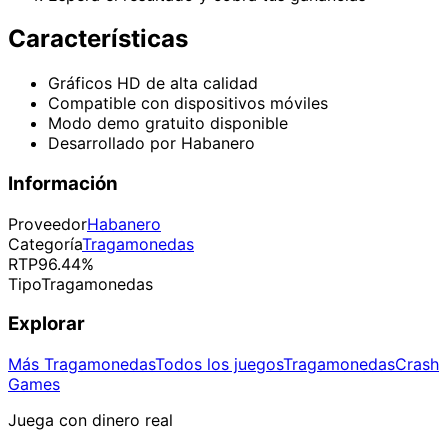
Características
Gráficos HD de alta calidad
Compatible con dispositivos móviles
Modo demo gratuito disponible
Desarrollado por
Habanero
Información
Proveedor
Habanero
Categoría
Tragamonedas
RTP
96.44
%
Tipo
Tragamonedas
Explorar
Más
Tragamonedas
Todos los juegos
Tragamonedas
Crash
Games
Juega con dinero real