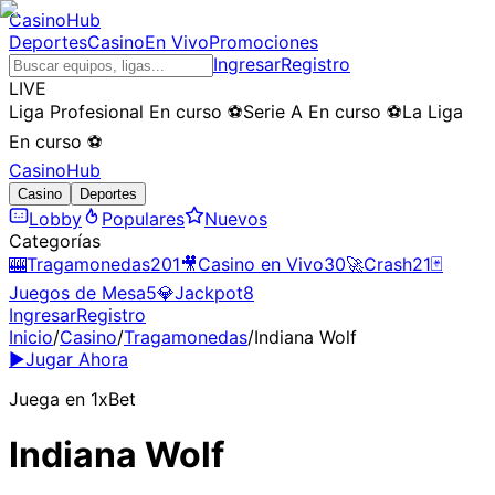
CasinoHub
Deportes
Casino
En Vivo
Promociones
Ingresar
Registro
LIVE
Liga Profesional
En curso
⚽
Serie A
En curso
⚽
La Liga
En curso
⚽
CasinoHub
Casino
Deportes
Lobby
Populares
Nuevos
Categorías
🎰
Tragamonedas
201
🎥
Casino en Vivo
30
🚀
Crash
21
🃏
Juegos de Mesa
5
💎
Jackpot
8
Ingresar
Registro
Inicio
/
Casino
/
Tragamonedas
/
Indiana Wolf
▶
Jugar Ahora
Juega en
1xBet
Indiana Wolf