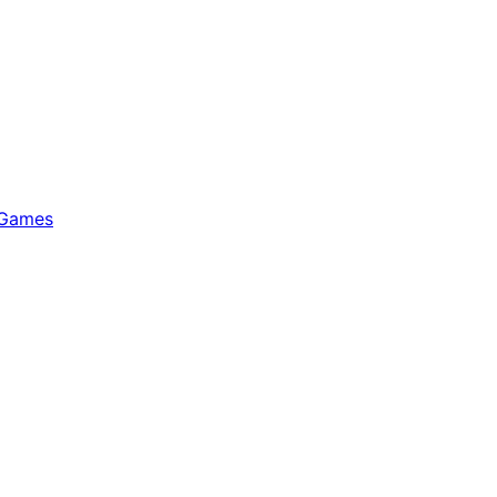
 Games