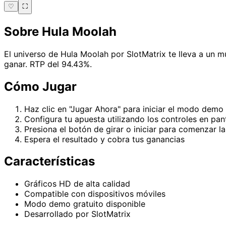
♡
⛶
Sobre
Hula Moolah
El universo de Hula Moolah por SlotMatrix te lleva a un
ganar. RTP del 94.43%.
Cómo Jugar
Haz clic en "Jugar Ahora" para iniciar el modo demo 
Configura tu apuesta utilizando los controles en pant
Presiona el botón de girar o iniciar para comenzar l
Espera el resultado y cobra tus ganancias
Características
Gráficos HD de alta calidad
Compatible con dispositivos móviles
Modo demo gratuito disponible
Desarrollado por
SlotMatrix