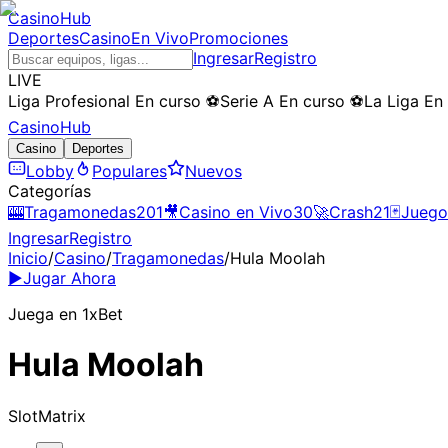
CasinoHub
Deportes
Casino
En Vivo
Promociones
Ingresar
Registro
LIVE
Liga Profesional
En curso
⚽
Serie A
En curso
⚽
La Liga
En
CasinoHub
Casino
Deportes
Lobby
Populares
Nuevos
Categorías
🎰
Tragamonedas
201
🎥
Casino en Vivo
30
🚀
Crash
21
🃏
Juego
Ingresar
Registro
Inicio
/
Casino
/
Tragamonedas
/
Hula Moolah
▶
Jugar Ahora
Juega en
1xBet
Hula Moolah
SlotMatrix