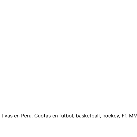
tivas en Peru. Cuotas en futbol, basketball, hockey, F1, M