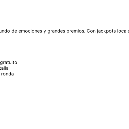
 mundo de emociones y grandes premios. Con jackpots local
gratuito
alla
a ronda