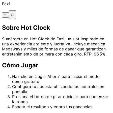
Fazi
♡
⛶
Sobre
Hot Clock
Sumérgete en Hot Clock de Fazi, un slot inspirado en
una experiencia ardiente y lucrativa. Incluye mecanica
Megaways y miles de formas de ganar que garantizan
entretenimiento de primera con cada giro. RTP: 96.5%.
Cómo Jugar
Haz clic en "Jugar Ahora" para iniciar el modo
demo gratuito
Configura tu apuesta utilizando los controles en
pantalla
Presiona el botón de girar o iniciar para comenzar
la ronda
Espera el resultado y cobra tus ganancias