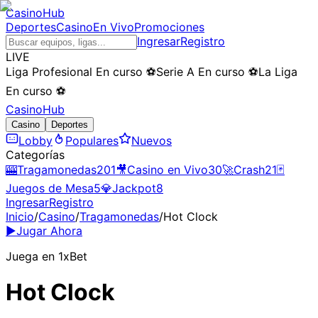
CasinoHub
Deportes
Casino
En Vivo
Promociones
Ingresar
Registro
LIVE
Liga Profesional
En curso
⚽
Serie A
En curso
⚽
La Liga
En curso
⚽
CasinoHub
Casino
Deportes
Lobby
Populares
Nuevos
Categorías
🎰
Tragamonedas
201
🎥
Casino en Vivo
30
🚀
Crash
21
🃏
Juegos de Mesa
5
💎
Jackpot
8
Ingresar
Registro
Inicio
/
Casino
/
Tragamonedas
/
Hot Clock
▶
Jugar Ahora
Juega en
1xBet
Hot Clock