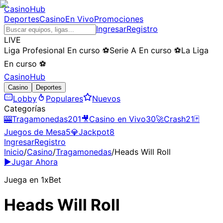
CasinoHub
Deportes
Casino
En Vivo
Promociones
Ingresar
Registro
LIVE
Liga Profesional
En curso
⚽
Serie A
En curso
⚽
La Liga
En curso
⚽
CasinoHub
Casino
Deportes
Lobby
Populares
Nuevos
Categorías
🎰
Tragamonedas
201
🎥
Casino en Vivo
30
🚀
Crash
21
🃏
Juegos de Mesa
5
💎
Jackpot
8
Ingresar
Registro
Inicio
/
Casino
/
Tragamonedas
/
Heads Will Roll
▶
Jugar Ahora
Juega en
1xBet
Heads Will Roll