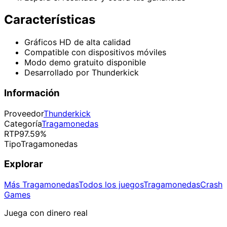
Características
Gráficos HD de alta calidad
Compatible con dispositivos móviles
Modo demo gratuito disponible
Desarrollado por
Thunderkick
Información
Proveedor
Thunderkick
Categoría
Tragamonedas
RTP
97.59
%
Tipo
Tragamonedas
Explorar
Más
Tragamonedas
Todos los juegos
Tragamonedas
Crash
Games
Juega con dinero real