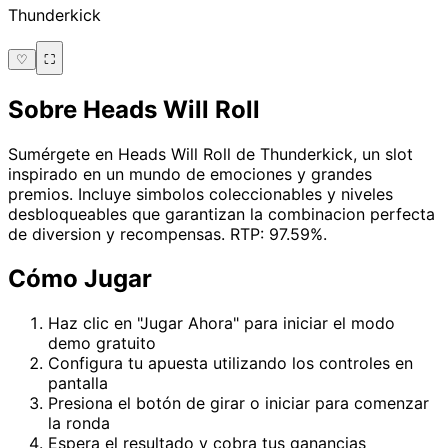
Thunderkick
♡
⛶
Sobre
Heads Will Roll
Sumérgete en Heads Will Roll de Thunderkick, un slot
inspirado en un mundo de emociones y grandes
premios. Incluye simbolos coleccionables y niveles
desbloqueables que garantizan la combinacion perfecta
de diversion y recompensas. RTP: 97.59%.
Cómo Jugar
Haz clic en "Jugar Ahora" para iniciar el modo
demo gratuito
Configura tu apuesta utilizando los controles en
pantalla
Presiona el botón de girar o iniciar para comenzar
la ronda
Espera el resultado y cobra tus ganancias