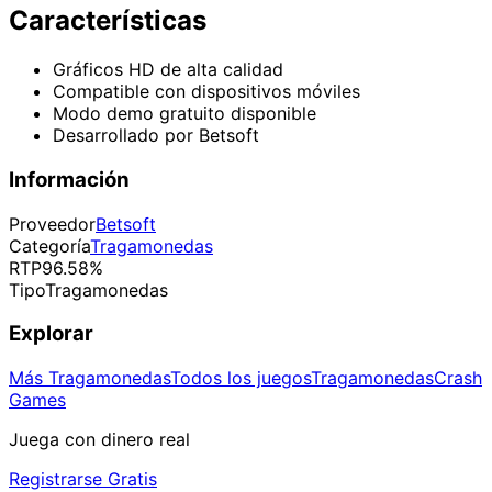
Características
Gráficos HD de alta calidad
Compatible con dispositivos móviles
Modo demo gratuito disponible
Desarrollado por
Betsoft
Información
Proveedor
Betsoft
Categoría
Tragamonedas
RTP
96.58
%
Tipo
Tragamonedas
Explorar
Más
Tragamonedas
Todos los juegos
Tragamonedas
Crash
Games
Juega con dinero real
Registrarse Gratis